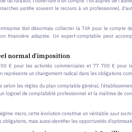
e facturation, l’ouverture d’un compte TVA auprès de l’adminis
marches justifie souvent le recours à un professionnel, d’
l’entreprise doit désormais collecter la TVA pour le compte d
ion financière adaptée. Un expert-comptable peut accompagn
el normal d’imposition
00 € pour les activités commerciales et 77 700 € pour le
on représente un changement radical dans les obligations com
 selon les règles du plan comptable général, l’établissement 
 d’un logiciel de comptabilité professionnel et la maîtrise de
égime micro, cette évolution constitue un véritable
saut tech
bligations, mais aussi identifier les opportunités d’optimisat