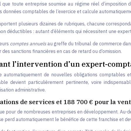
ue toute entreprise soumise au régime réel d’imposition doit
s données comptables de l’exercice et calcule automatiquemen
portent plusieurs dizaines de rubriques, chacune corresponda
non déductibles : autant d’éléments qui nécessitent une expert
leurs
comptes annuels
au greffe du tribunal de commerce dans 
r des sanctions financières en cas de retard ou d’omission.
hant l’intervention d’un expert-compt
nche automatiquement de nouvelles obligations comptables e
ble devient particulièrement pertinente, voire indispens
isation administrative.
ations de services et 188 700 € pour la ven
tique pour de nombreuses entreprises en développement. Au-del
rise perd automatiquement le bénéfice de cette franchise et de