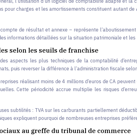
néral, l’utilisation d’un logiciel de comptabilité adapté e
sions pour charges et les amortissements constituent autant de
 compte de résultat et annexe – représente l’aboutissement 
 informations détaillées sur la situation patrimoniale et les r
es selon les seuils de franchise
 des aspects les plus techniques de la comptabilité d’entrep
ts, puis reverser la différence à l’administration fiscale selon 
entreprises réalisant moins de 4 millions d’euros de CA peuvent
les. Cette périodicité accrue multiplie les risques d’erreu
s subtilités : TVA sur les carburants partiellement déductibl
hniques expliquent pourquoi de nombreuses entreprises préfèren
sociaux au greffe du tribunal de commerce