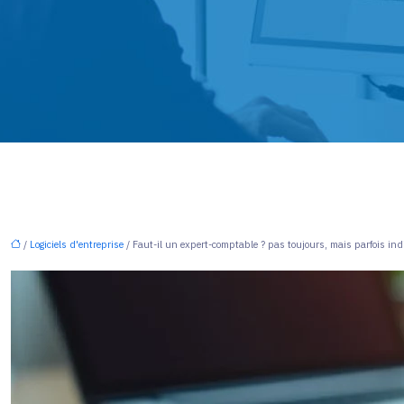
/
Logiciels d'entreprise
/ Faut-il un expert-comptable ? pas toujours, mais parfois in