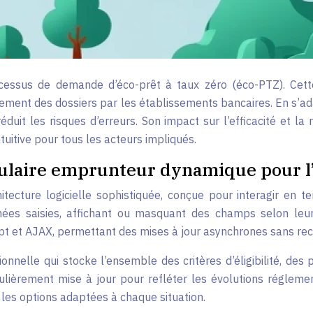
essus de demande d’éco-prêt à taux zéro (éco-PTZ). Cette
ement des dossiers par les établissements bancaires. En s’ada
réduit les risques d’erreurs. Son impact sur l’efficacité et l
uitive pour tous les acteurs impliqués.
ulaire emprunteur dynamique pour l
cture logicielle sophistiquée, conçue pour interagir en temp
nnées saisies, affichant ou masquant des champs selon leur
pt et AJAX, permettant des mises à jour asynchrones sans r
nelle qui stocke l’ensemble des critères d’éligibilité, des 
lièrement mise à jour pour refléter les évolutions réglemen
 les options adaptées à chaque situation.