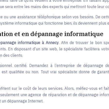
inels faire ce qu’ils veulent à votre entreprise. En faisant a
ue sera entre les mains des experts qui mettront toute leur co
ecte ou une assistance téléphonique selon vos besoins. De cet
 système informatique qui fonctionne bien, ils deviennent plus e
ration et en dépannage informatique
épannage informatique à Annecy
. Afin de trouver le bon spé
nts. En disposant d’un site web, le spécialiste facilitera vo
n des clients.
sionnel certifié. Demandez à l’entreprise de dépannage d
est qualifiée ou non. Tout vrai spécialiste donne de garanti
ofitent sur le coût de leurs services. Alors, méfiez-vous et f
 seulement une agence de réparation et de dépannage informat
et un dépannage Internet.